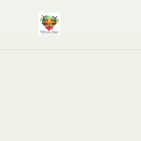
Meteen
naar de
content